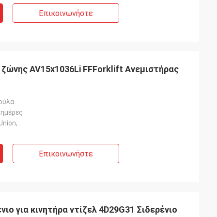
Επικοινωνήστε
ζώνης AV15x1036Li FFForklift Ανεμιστήρας
ούλα
 ημέρες
Union,
Επικοινωνήστε
ιο για κινητήρα ντίζελ 4D29G31 Σιδερένιο