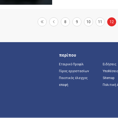
8
9
10
11
12
περίπου
Εταιρικό Προφίλ
Ειδήσεις
Γύρος εργοστασίων
Υποθέσει
Ποιοτικός έλεγχος
Sitemap
επαφή
Πολιτική