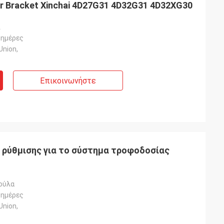
r Bracket Xinchai 4D27G31 4D32G31 4D32XG30
ί
 ημέρες
Union,
Επικοινωνήστε
 ρύθμισης για το σύστημα τροφοδοσίας
ούλα
 ημέρες
Union,