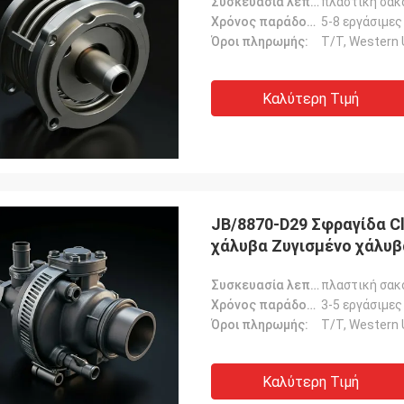
Συσκευασία λεπτομέρειες:
πλαστική σακ
Χρόνος παράδοσης:
5-8 εργάσιμες
Όροι πληρωμής:
Τ/Τ, Western 
Καλύτερη Τιμή
JB/8870-D29 Σφραγίδα C
χάλυβα Ζυγισμένο χάλυβ
Συσκευασία λεπτομέρειες:
πλαστική σακ
Χρόνος παράδοσης:
3-5 εργάσιμες
Όροι πληρωμής:
Τ/Τ, Western 
Καλύτερη Τιμή