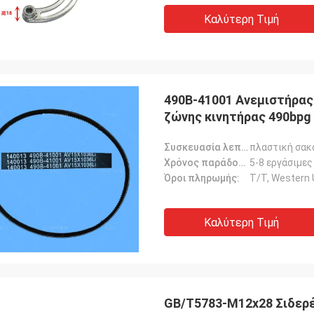
Καλύτερη Τιμή
490B-41001 Ανεμιστήρας 
ζώνης κινητήρας 490bpg
Συσκευασία λεπτομέρειες:
πλαστική σακ
Χρόνος παράδοσης:
5-8 εργάσιμες
Όροι πληρωμής:
Τ/Τ, Western 
Καλύτερη Τιμή
GB/T5783-M12x28 Σιδερέν