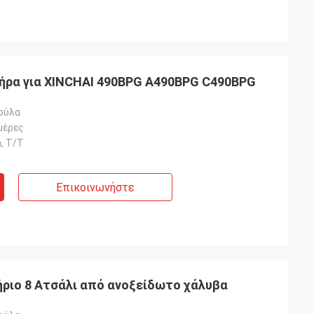
ήρα για XINCHAI 490BPG A490BPG C490BPG
ούλα
μέρες
, T/T
Επικοινωνήστε
ήριο 8 Ατσάλι από ανοξείδωτο χάλυβα