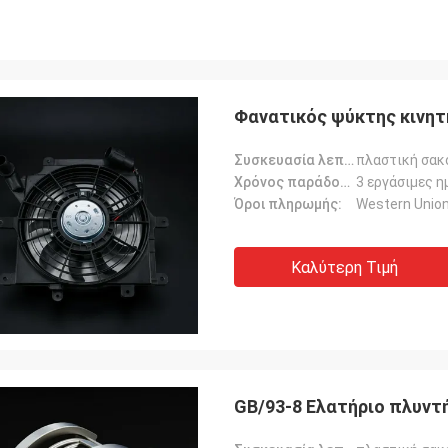
Φανατικός ψύκτης κινητ
Συσκευασία λεπτομέρειες:
πλαστική σακ
Χρόνος παράδοσης:
3 εργάσιμες η
Όροι πληρωμής:
Western Union
Καλύτερη Τιμή
GB/93-8 Ελατήριο πλυντ