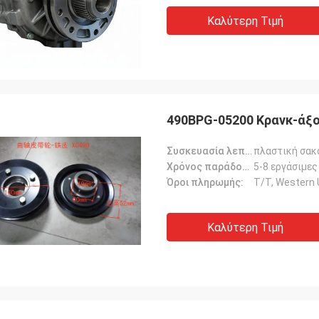
Καλύτερη Τιμή
490BPG-05200 Κρανκ-άξ
Συσκευασία λεπτομέρειες:
πλαστική σακ
Χρόνος παράδοσης:
5-8 εργάσιμες
Όροι πληρωμής:
Τ/Τ, Western 
Καλύτερη Τιμή