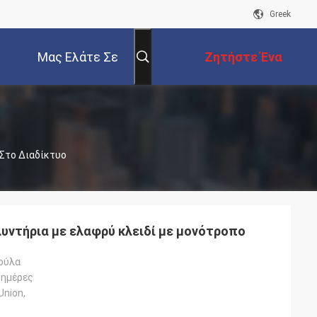
Greek
Μας Ελάτε Σε
Ζητήστε Ένα
Επαφή Με
Απόσπασμα
 Στο Διαδίκτυο
λυντήρια με ελαφρύ κλειδί με μονότροπο
ούλα
 ημέρες
Union,