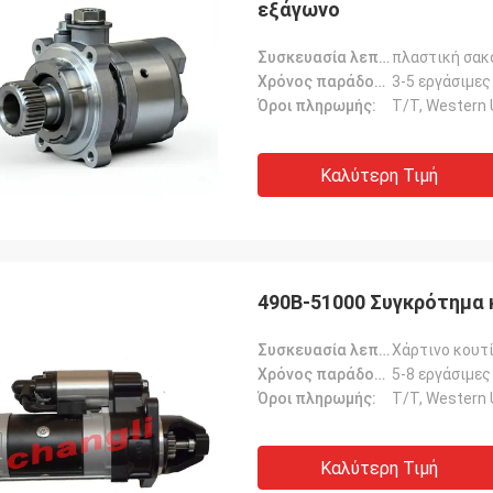
εξάγωνο
Συσκευασία λεπτομέρειες:
πλαστική σακ
Χρόνος παράδοσης:
3-5 εργάσιμες
Όροι πληρωμής:
Τ/Τ, Western 
Καλύτερη Τιμή
490Β-51000 Συγκρότημα κ
Συσκευασία λεπτομέρειες:
Χάρτινο κουτ
Χρόνος παράδοσης:
5-8 εργάσιμες
Όροι πληρωμής:
Τ/Τ, Western 
Καλύτερη Τιμή