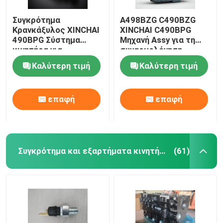
Συγκρότημα
A498BZG C490BZG
Κρανκάξυλος XINCHAI
XINCHAI C490BPG
490BPG Σύστημα
Μηχανή Assy για τη
κινητήρα για
συναρμολόγηση
ανελκυστήρα
μηχανών
Καλύτερη τιμή
Καλύτερη τιμή
ανελκυστήρων
επαφή
επαφή
Συγκρότημα και εξαρτήματα κινητήρα
(61)