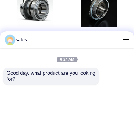
4D29G31-04003
4D29G31-04100
Δεύτερο δαχτυλίδι
Δαχτυλίδι
sales
συμπίεσης για
πετρελαίου για
ανελκυστήρα
ανελκυστήρα υψηλής
ελικοπτέρου 3,5
ισχύος 4t
6:24 AM
Καλύτερη τιμή
Καλύτερη τιμή
τόνων
Good day, what product are you looking 
for?
επαφή
επαφή
Δείτε περισσότερων
Αρχική Σελίδα
Περίπου εμείς
επαφή
Desktop Site
Sitemap
Privacy Policy