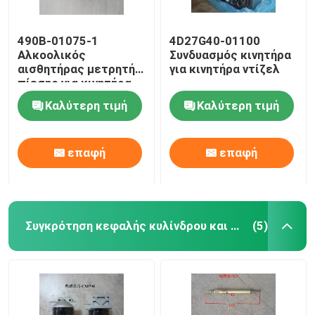
490B-01075-1
4D27G40-01100
Αλκοολικός
Συνδυασμός κινητήρα
αισθητήρας μετρητή
για κινητήρα ντίζελ
πίεσης για κινητήρα
ντίζελ
Καλύτερη τιμή
Καλύτερη τιμή
επαφή
επαφή
Συγκρότηση κεφαλής κυλίνδρου και συστήματος βαλβίδας
(5)