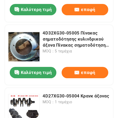
Καλύτερη τιμή
επαφή
4D32XG30-05005 Πίνακας
σηματοδότησης κυλινδρικού
άξονα Πίνακας σηματοδότησης
ταχύτητας κυλινδρικού άξονα
MOQ：5 τεμάχια
Καλύτερη τιμή
επαφή
4D27XG30-05004 Κρανκ άξονας
MOQ：1 τεμάχιο