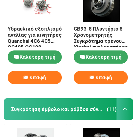
Υδραυλικό εξοπλισμό
GB93-8 Πλυντήριο 8
αντλίας για κινητήρες
Χρονομετρητής
Quanchai 4C6 4C5
Συγκρότημα τρένου
QC495 QC498
Xinchai ανελκυστήρας
Καλύτερη τιμή
Καλύτερη τιμή
επαφή
επαφή
Συγκρότηση έμβολο και ράβδου σύνδεσης
(11)