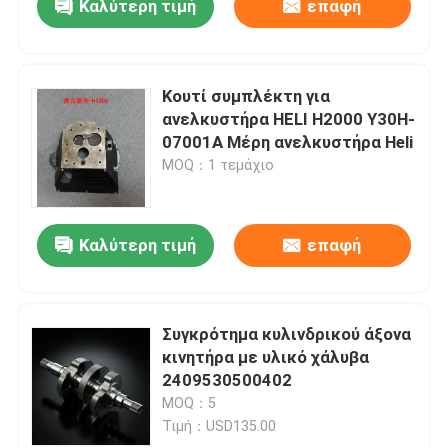
Καλύτερη τιμή
επαφή
Κουτί συμπλέκτη για
ανελκυστήρα HELI H2000 Y30H-
07001A Μέρη ανελκυστήρα Heli
MOQ：1 τεμάχιο
Καλύτερη τιμή
επαφή
Συγκρότημα κυλινδρικού άξονα
κινητήρα με υλικό χάλυβα
2409530500402
MOQ：5
Τιμή：USD135.00