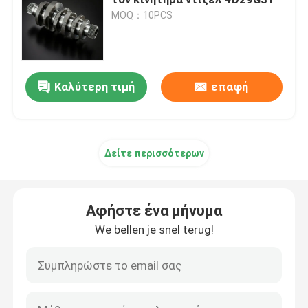
MOQ：10PCS
Συγκρότηση κεφαλής κυλίνδρου και συστήματος βαλ
Συγκρότηση αμαξοστοιχίας χρονομέτρου
Καλύτερη τιμή
επαφή
Συγκρότηση έμβολο και ράβδου σύνδεσης
Δείτε περισσότερων
Συνέλευση στροφαλοφόρων αξόνων
Αφήστε ένα μήνυμα
Συγκρότηση τροχού
We bellen je snel terug!
Συγκρότηση συστήματος τροφοδοσίας καυσίμου
Συνέλευση ομάδας περιοχής