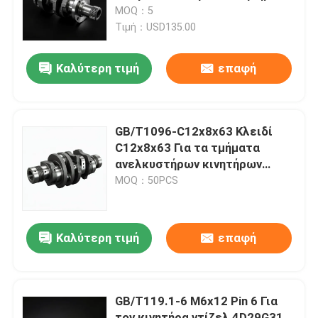
ανελκυστήρων
MOQ：5
Τιμή：USD135.00
Σχετικά με εμάς
Καλύτερη τιμή
επαφή
Επισκέψεις στο εργοστάσιο
Έλεγχος ποιότητας
GB/T1096-C12x8x63 Κλειδί
C12x8x63 Για τα τμήματα
ανελκυστήρων κινητήρων
Επικοινωνήστε μαζί μας
ντίζελ 4D29G31
MOQ：50PCS
Ζητήστε μια προσφορά
Καλύτερη τιμή
επαφή
Συγκρότημα κινητήρα
GB/T119.1-6 M6x12 Pin 6 Για
Συγκρότημα και εξαρτήματα κινητήρα
τον κινητήρα ντίζελ 4D29G31