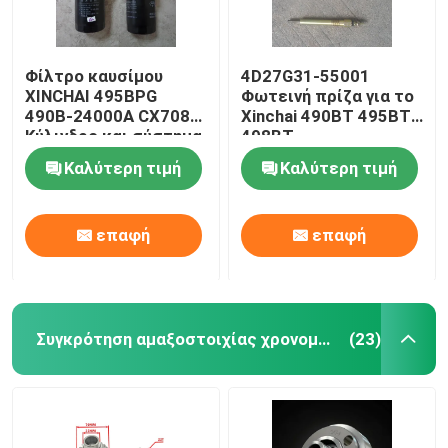
Φίλτρο καυσίμου
4D27G31-55001
XINCHAI 495BPG
Φωτεινή πρίζα για το
490B-24000A CX7085
Xinchai 490BT 495BT
Κύλινδρο και σύστημα
498BT
βαλβίδων
Καλύτερη τιμή
Καλύτερη τιμή
επαφή
επαφή
Συγκρότηση αμαξοστοιχίας χρονομέτρου
(23)