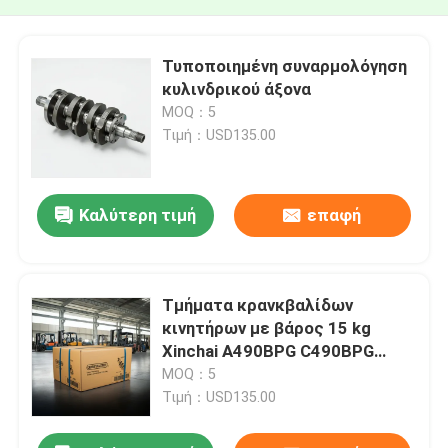
Τυποποιημένη συναρμολόγηση
κυλινδρικού άξονα
MOQ：5
Τιμή：USD135.00
Καλύτερη τιμή
επαφή
Τμήματα κρανκβαλίδων
κινητήρων με βάρος 15 kg
Xinchai A490BPG C490BPG
Τμήματα κινητήρων ντίζελ
MOQ：5
Τιμή：USD135.00