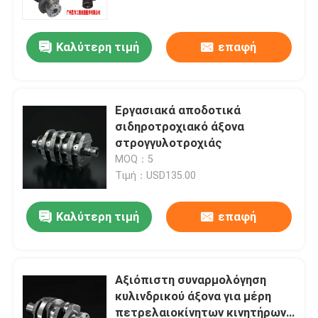
Καλύτερη τιμή
επαφή
Εργασιακά αποδοτικά
σιδηροτροχιακό άξονα
στρογγυλοτροχιάς
MOQ：5
Τιμή：USD135.00
Καλύτερη τιμή
επαφή
Σπίτι
Προϊόντα
Αξιόπιστη συναρμολόγηση
κυλινδρικού άξονα για μέρη
πετρελαιοκίνητων κινητήρων
Βίντεο