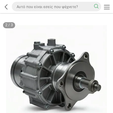
2
/
3