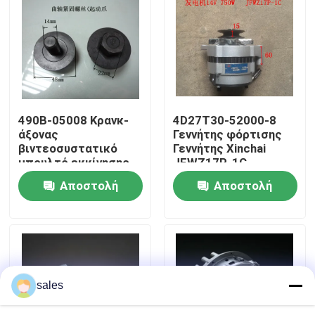
Σχετικά με εμάς
Επισκέψεις στο εργοστάσιο
490B-05008 Κρανκ-
4D27T30-52000-8
Έλεγχος ποιότητας
άξονας
Γεννήτης φόρτισης
βιντεοσυστατικό
Γεννήτης Xinchai
μπουλτό εκκίνησης
JFWZ17P-1C
Επικοινωνήστε μαζί μας
νύμφης
Αποστολή
Αποστολή
ερώτησης
ερώτησης
Ζητήστε μια προσφορά
Συγκρότημα κινητήρα
sales
Συγκρότημα και εξαρτήματα κινητήρα