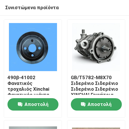
Συνιστώμενα προϊόντα
490β-41002
GB/T5782-M8X70
Φανατικός
Σιδερένιο Σιδερένιο
τροχαλιός Xinchai
Σιδερένιο Σιδερένιο
Σπίτι
Φανατικός ιμάντα
XINCHAI Γεννήτρια
Συγκρότημα
και συναρμολόγηση
Αποστολή
Αποστολή
γεννήτριας
ζώνης
Προϊόντα
τροχαλιού
ερώτησης
ερώτησης
Βίντεο