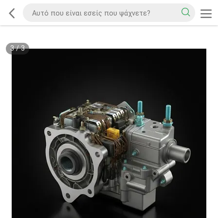
3
/
3