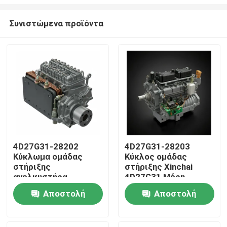
Συνιστώμενα προϊόντα
4D27G31-28202
4D27G31-28203
Κύκλωμα ομάδας
Κύκλος ομάδας
Σπίτι
στήριξης
στήριξης Xinchai
ανελκυστήρα
4D27G31 Μέρη
βελονιών Ασφαλείς
κινητήρων ντίζελ
Προϊόντα
Αποστολή
Αποστολή
εξαρτήματα κινητήρα
ντίζελ
ερώτησης
ερώτησης
Βίντεο