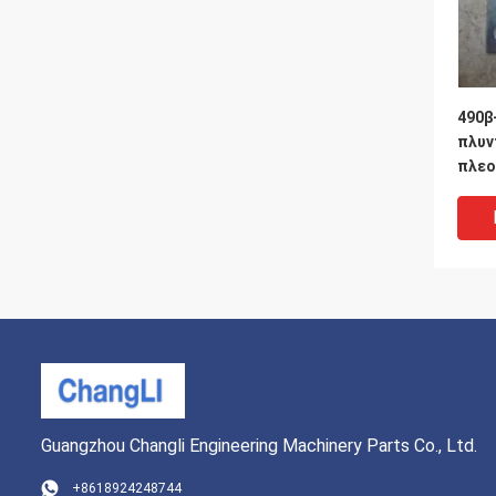
490β
πλυν
πλεο
Πλάκ
ασφα
Guangzhou Changli Engineering Machinery Parts Co., Ltd.
+8618924248744