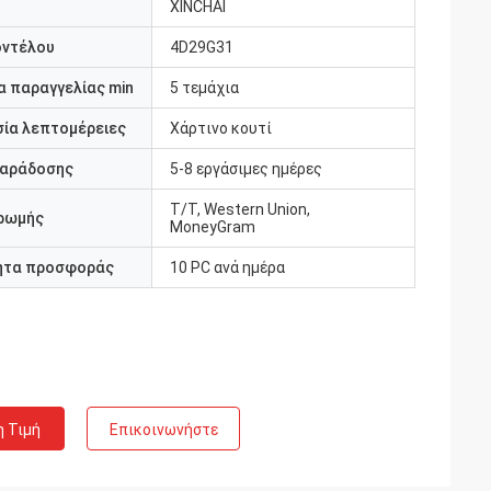
XINCHAI
οντέλου
4D29G31
 παραγγελίας min
5 τεμάχια
ία λεπτομέρειες
Χάρτινο κουτί
παράδοσης
5-8 εργάσιμες ημέρες
Τ/Τ, Western Union,
ρωμής
MoneyGram
ητα προσφοράς
10 PC ανά ημέρα
η Τιμή
Επικοινωνήστε