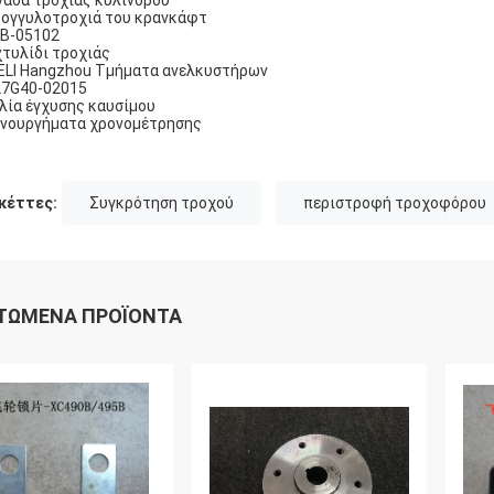
άδα τροχιάς κυλίνδρου
ογγυλοτροχιά του κρανκάφτ
Β-05102
τυλίδι τροχιάς
ELI Hangzhou Τμήματα ανελκυστήρων
7G40-02015
λία έγχυσης καυσίμου
νουργήματα χρονομέτρησης
κέττες:
Συγκρότηση τροχού
περιστροφή τροχοφόρου
ΤΏΜΕΝΑ ΠΡΟΪΌΝΤΑ