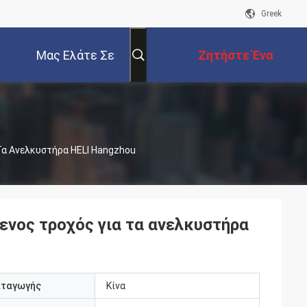
Greek
Μας Ελάτε Σε
Ζητήστε Ένα
Επαφή Με
Απόσπασμα
Τα Ανελκυστήρα HELI Hangzhou
ενος τροχός για τα ανελκυστήρα
αταγωγής
Κίνα