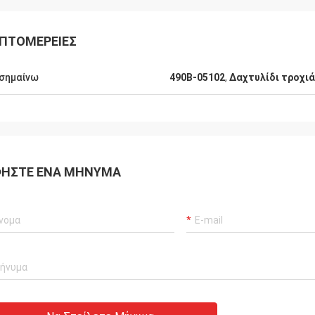
ΠΤΟΜΈΡΕΙΕΣ
σημαίνω
490Β-05102
,
Δαχτυλίδι τροχι
ΉΣΤΕ ΈΝΑ ΜΉΝΥΜΑ