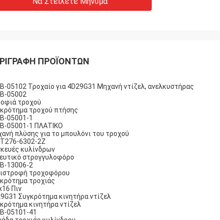
Να Στείλετε Μήνυμα
ΡΙΓΡΑΦΉ ΠΡΟΪΌΝΤΩΝ
B-05102 Τροχαίο για 4D29G31 Μηχανή ντίζελ, ανελκυστήρας
B-05002
οφιά τροχού
κρότημα τροχού πτήσης
B-05001-1
B-05001-1 ΠΛΑΤΙΚΟ
ανή πλύσης για το μπουλόνι του τροχού
T276-6302-2Z
κευές κυλίνδρων
ευτικό στρογγυλοφόρο
Β-13006-2
ιστροφή τροχοφόρου
κρότημα τροχιάς
16 Πιν
9G31 Συγκρότημα κινητήρα ντίζελ
κρότημα κινητήρα ντίζελ
Β-05101-41