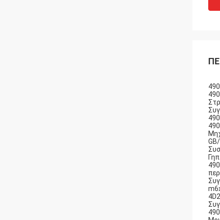
ΠΕ
490
490
Στρ
Συγ
490
490
Μηχ
GB/
Συσ
Γηπ
490
περ
Συγ
m6x
4D2
Συγ
490