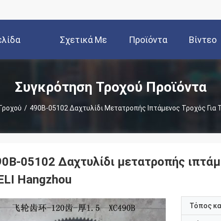
ελίδα
Σχετικά Με
Προϊόντα
Βίντεο
Εμάς
Συγκρότηση Τροχού Προϊόντα
Τροχού
/
490Β-05102 Δαχτυλίδι Μετατροπής Ιπτάμενος Τροχός Για 
90Β-05102 Δαχτυλίδι μετατροπής ιπτάμ
ELI Hangzhou
Τόπος κ