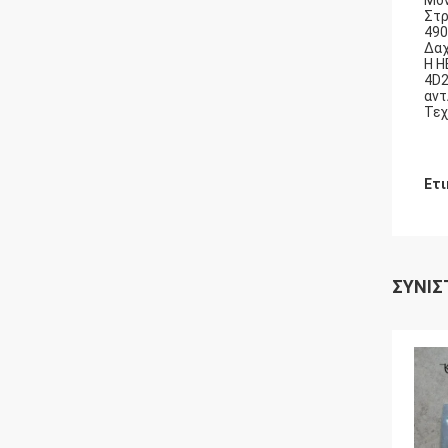
Μον
Στρ
490
Δαχ
Η H
4D2
αντ
Τεχ
Ετι
ΣΥΝΙΣ