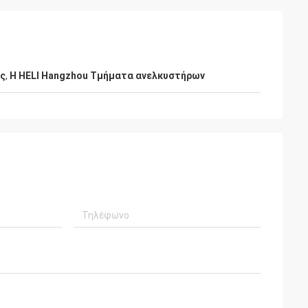
άς
,
Η HELI Hangzhou Τμήματα ανελκυστήρων