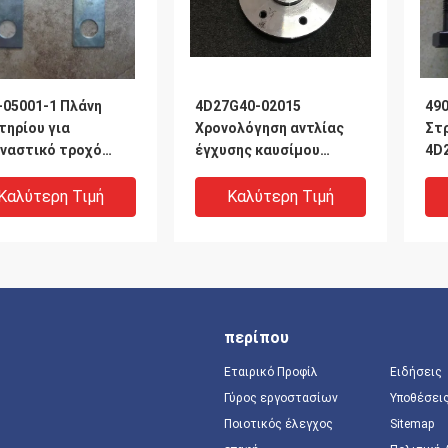
-05001-1 Πλάνη
4D27G40-02015
49
τηρίου για
Χρονολόγηση αντλίας
Στ
ναστικό τροχό
έγχυσης καυσίμου
4D
α μπουλτού Πλάκα
Τροχιά άξονα μανίκι
Στ
λείας
Καλύτερη Τιμή
Καλύτερη Τιμή
περίπου
Εταιρικό Προφίλ
Ειδήσεις
Γύρος εργοστασίων
Υποθέσει
Ποιοτικός έλεγχος
Sitemap