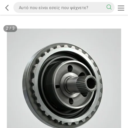
2
/
3