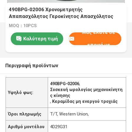
490BPG-02006 Χρονομετρητής
Απαπασχόλητος Γεροκίνητος Απασχόλητος
Γεροκίνητος Αμβολοφόρος Γεροκίνητος
MOQ：10PCS
Συγκρότημα
Μας ελάτε σε
Καλύτερη τιμή
επαφή με
Περιγραφή προϊόντων
490BPG-02006
,
Συσκευή ωρολογίας μηχανοκίνητη
Υψηλό φως:
ς κίνησης
,
Κεραμίδας μη ενεργού τροχιάς
Όροι πληρωμής
Τ/Τ, Western Union,
Αριθμό μοντέλου
4D29G31